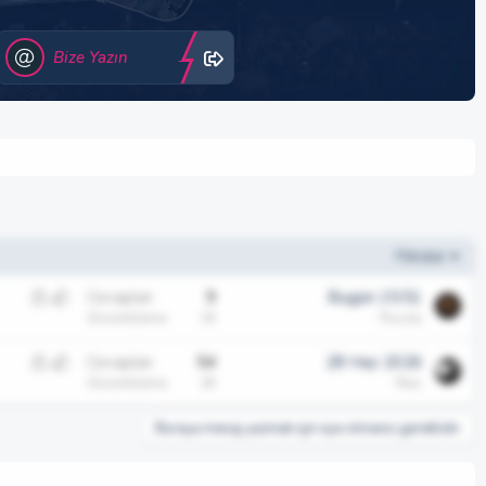
Bize Yazın
Filtreler
K
Ö
Cevaplar
9
Bugün 15:51
i
n
Görüntüleme
1K
Pusula
l
e
K
Ö
Cevaplar
54
28 Haz 2026
i
ç
i
n
Görüntüleme
2K
Reis
t
ı
l
e
l
k
i
ç
Buraya mesaj yazmak için üye olmanız gereklidir.
i
a
t
ı
n
l
k
k