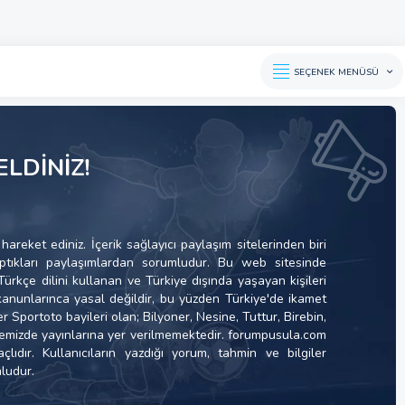
SEÇENEK MENÜSÜ
LDİNİZ!
hareket ediniz. İçerik sağlayıcı paylaşım sitelerinden biri
tıkları paylaşımlardan sorumludur. Bu web sitesinde
Türkçe dilini kullanan ve Türkiye dışında yaşayan kişileri
kanunlarınca yasal değildir, bu yüzden Türkiye'de ikamet
 Sportoto bayileri olan; Bilyoner, Nesine, Tuttur, Birebin,
sitemizde yayınlarına yer verilmemektedir. forumpusula.com
dır. Kullanıcıların yazdığı yorum, tahmin ve bilgiler
mludur.