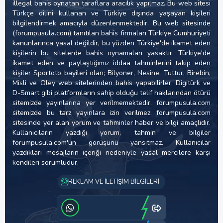
illegal bahis oynatan taraflara aracılık yapılmaz. Bu web sitesi
Türkçe dilini kullanan ve Türkiye dışında yaşayan kişileri
bilgilendirmek amacıyla düzenlenmektedir. Bu web sitesinde
(forumpusula.com) tanıtılan bahis firmaları Türkiye Cumhuriyeti
kanunlarınca yasal değildir, bu yüzden Türkiye'de ikamet eden
kişilerin bu sitelerde bahis oynamaları yasaktır. Türkiye'de
ikamet eden ve paylaştığımız iddaa tahminlerini takip eden
kişiler Sportoto bayileri olan; Bilyoner, Nesine, Tuttur, Birebin,
Misli ve Oley web sitelerinden bahis yapabilirler. Digitürk ve
D-Smart gibi platformların sahip olduğu telif haklarından ötürü
sitemizde yayınlarına yer verilmemektedir. forumpusula.com
sitemizde bu tarz yayınlara izin verilmez. forumpusula.com
sitesinde yer alan yorum ve tahminler haber ve bilgi amaçlıdır.
Kullanıcıların yazdığı yorum, tahmin ve bilgiler
forumpusula.com'un görüşünü yansıtmaz. Kullanıcılar
yazdıkları mesajların içeriği nedeniyle yasal mercilere karşı
kendileri sorumludur.
REKLAM VE İLETİŞİM BİLGİLERİ