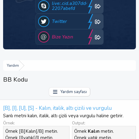
live:.cid.a307dd4
2207abefd
Twitter
Bize Yazın
Yardım
BB Kodu
Yardım sayfası
[B], [I], [U], [S] - Kalın, italik, altı çizili ve vurgulu
Sarılı metni kalın, italik, altı çizili veya vurgulu haline getirir.
Örnek:
Output:
Örnek [B]Kalın[/B] metin.
Örnek
Kalın
metin.
Örnek [I]yatık[/I] metin.
Örnek
yatık
metin.