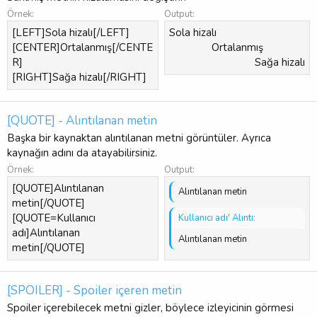
Örnek:
Output:
[LEFT]Sola hizalı[/LEFT]
Sola hizalı​
[CENTER]Ortalanmış[/CENTE
Ortalanmış​
R]
Sağa hizalı​
[RIGHT]Sağa hizalı[/RIGHT]
[QUOTE] - Alıntılanan metin
Başka bir kaynaktan alıntılanan metni görüntüler. Ayrıca
kaynağın adını da atayabilirsiniz.
Örnek:
Output:
[QUOTE]Alıntılanan
Alıntılanan metin
metin[/QUOTE]
[QUOTE=Kullanıcı
Kullanıcı adı' Alıntı:
adı]Alıntılanan
Alıntılanan metin
metin[/QUOTE]
[SPOILER] - Spoiler içeren metin
Spoiler içerebilecek metni gizler, böylece izleyicinin görmesi