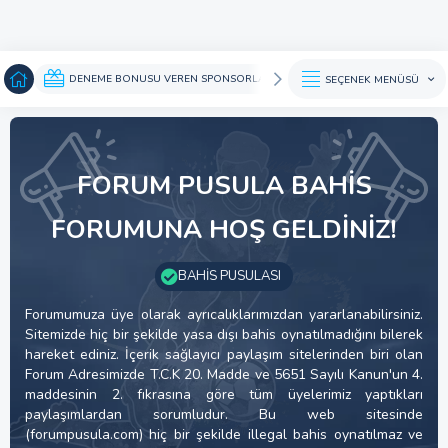
DENEME BONUSU VEREN SPONSORLARIMIZ
DENEME BONUSLARI
SEÇENEK MENÜSÜ
FORUM PUSULA BAHİS
FORUMUNA HOŞ GELDİNİZ!
BAHİS PUSULASI
Forumumuza üye olarak ayrıcalıklarımızdan yararlanabilirsiniz.
Sitemizde hiç bir şekilde yasa dışı bahis oynatılmadığını bilerek
hareket ediniz. İçerik sağlayıcı paylaşım sitelerinden biri olan
Forum Adresimizde T.C.K 20. Madde ve 5651 Sayılı Kanun'un 4.
maddesinin 2. fıkrasına göre tüm üyelerimiz yaptıkları
paylaşımlardan sorumludur. Bu web sitesinde
(forumpusula.com) hiç bir şekilde illegal bahis oynatılmaz ve