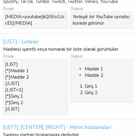
Spotify
,
TikTok
,
Tumblr
,
Twitch
,
Twitter
,
Vimeo
,
YouTube
Örnek:
Output:
[MEDIA=youtube]kQ0Eo1Uc
Yerleşik bir YouTube oynatıcı
cEE[/MEDIA]
burada görünür.
[LIST] - Listeler
Maddeyi işaretli veya numaralı bir liste olarak görüntüler.
Örnek:
Output:
[LIST]
Madde 1
[*]Madde 1
Madde 2
[*]Madde 2
[/LIST]
Giriş 1
[LIST=1]
Giriş 2
[*]Giriş 1
[*]Giriş 2
[/LIST]
[LEFT], [CENTER], [RIGHT] - Metin hizalamaları
Sarılmış metnin hizalamasını değiştirir.