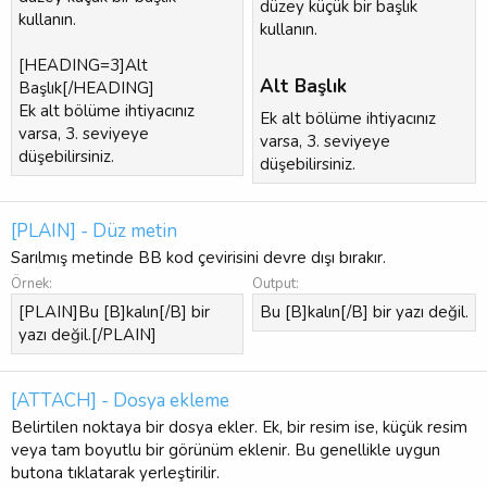
düzey küçük bir başlık
kullanın.
kullanın.
[HEADING=3]Alt
Alt Başlık​
Başlık[/HEADING]
Ek alt bölüme ihtiyacınız
Ek alt bölüme ihtiyacınız
varsa, 3. seviyeye
varsa, 3. seviyeye
düşebilirsiniz.
düşebilirsiniz.
[PLAIN] - Düz metin
Sarılmış metinde BB kod çevirisini devre dışı bırakır.
Örnek:
Output:
[PLAIN]Bu [B]kalın[/B] bir
Bu [B]kalın[/B] bir yazı değil.
yazı değil.[/PLAIN]
[ATTACH] - Dosya ekleme
Belirtilen noktaya bir dosya ekler. Ek, bir resim ise, küçük resim
veya tam boyutlu bir görünüm eklenir. Bu genellikle uygun
butona tıklatarak yerleştirilir.