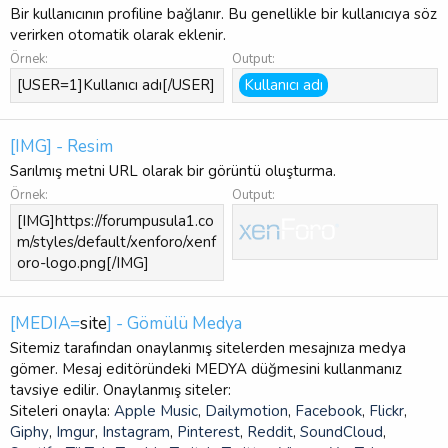
Bir kullanıcının profiline bağlanır. Bu genellikle bir kullanıcıya söz
verirken otomatik olarak eklenir.
Örnek:
Output:
[USER=1]Kullanıcı adı[/USER]
Kullanıcı adı
[IMG] - Resim
Sarılmış metni URL olarak bir görüntü oluşturma.
Örnek:
Output:
[IMG]https://forumpusula1.co
m/styles/default/xenforo/xenf
oro-logo.png[/IMG]
[MEDIA=
site
] - Gömülü Medya
Sitemiz tarafından onaylanmış sitelerden mesajnıza medya
gömer. Mesaj editöründeki MEDYA düğmesini kullanmanız
tavsiye edilir. Onaylanmış siteler:
Siteleri onayla:
Apple Music
,
Dailymotion
,
Facebook
,
Flickr
,
Giphy
,
Imgur
,
Instagram
,
Pinterest
,
Reddit
,
SoundCloud
,