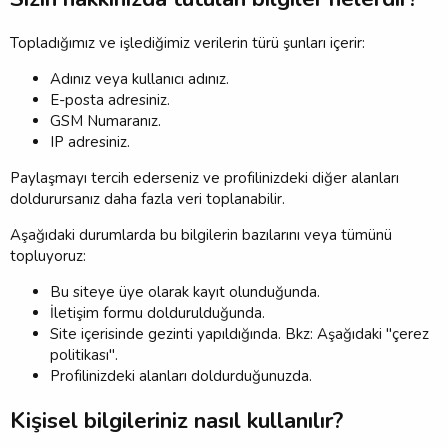
Topladığımız ve işlediğimiz verilerin türü şunları içerir:
Adınız veya kullanıcı adınız.
E-posta adresiniz.
GSM Numaranız.
IP adresiniz.
Paylaşmayı tercih ederseniz ve profilinizdeki diğer alanları
doldurursanız daha fazla veri toplanabilir.
Aşağıdaki durumlarda bu bilgilerin bazılarını veya tümünü
topluyoruz:
Bu siteye üye olarak kayıt olunduğunda.
İletişim formu doldurulduğunda.
Site içerisinde gezinti yapıldığında. Bkz: Aşağıdaki "çerez
politikası".
Profilinizdeki alanları doldurduğunuzda.
Kişisel bilgileriniz nasıl kullanılır?