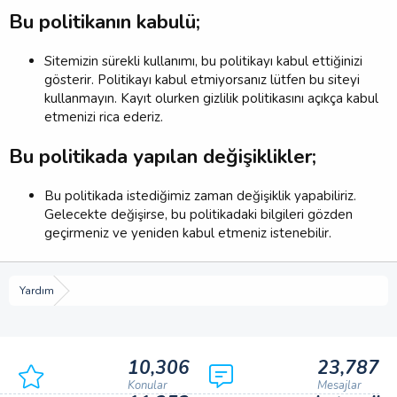
Bu politikanın kabulü;
Sitemizin sürekli kullanımı, bu politikayı kabul ettiğinizi
gösterir. Politikayı kabul etmiyorsanız lütfen bu siteyi
kullanmayın. Kayıt olurken gizlilik politikasını açıkça kabul
etmenizi rica ederiz.
Bu politikada yapılan değişiklikler;
Bu politikada istediğimiz zaman değişiklik yapabiliriz.
Gelecekte değişirse, bu politikadaki bilgileri gözden
geçirmeniz ve yeniden kabul etmeniz istenebilir.
Yardım
10,306
23,787
Konular
Mesajlar